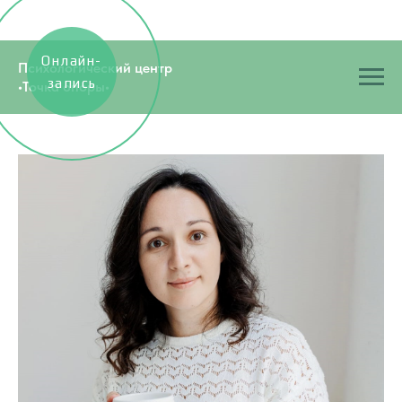
Онлайн-
Психологический центр
запись
•Точка опоры•